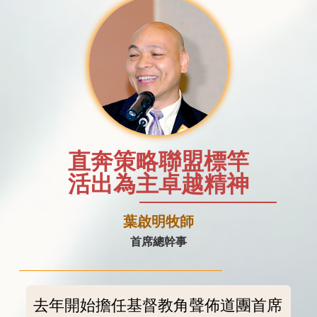
直奔策略聯盟標竿
活出為主卓越精神
葉啟明牧師
首席總幹事
去年開始擔任基督教角聲佈道團首席