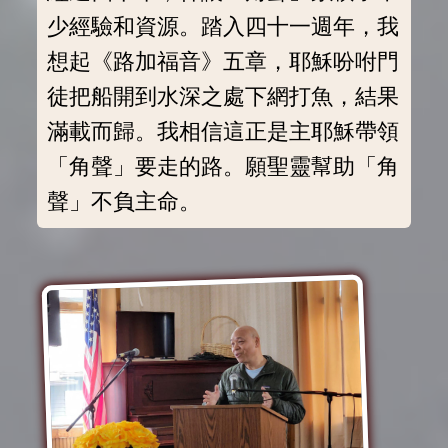
少經驗和資源。踏入四十一週年，我
想起《路加福音》五章，耶穌吩咐門
徒把船開到水深之處下網打魚，結果
滿載而歸。我相信這正是主耶穌帶領
「角聲」要走的路。願聖靈幫助「角
聲」不負主命。