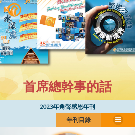
Skip
to
content
首席總幹事的話
2023年角聲感恩年刊
年刊目錄