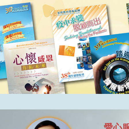
Skip
to
content
愛心服