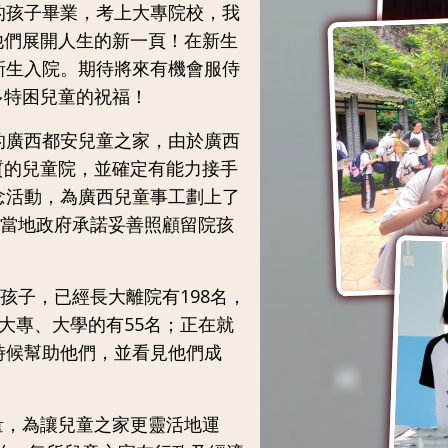
的孩子畢業，考上大專院校，我
他們展開人生的新一頁！在新生
新生入院。期待將來有機會服侍
多特困兒童的祝福！
的廣西都安兒童之家，由於廣西
質的兒童院，並確定有能力接手
念活動，為廣西兒童事工劃上了
。當地政府承諾妥善照顧留院孩
位孩子，已經長大離院有198名，
大專、大學的有55名；正在就
時候幫助他們，並看見他們成
量，為讓兒童之家更靈活地運