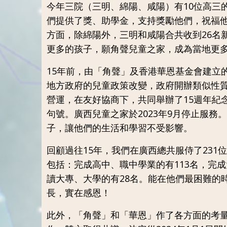
今年三院（三明、綿陽、咸陽）有10位高三
們提供了獎、助學金，支持獎勵他們，祝福
方面，除綿陽外，三明和咸陽合共收到26名
更多的孩子，願角聲兒童之家，成為當地更
15年前，由「角聲」及香港華恩基金會建立
地方政府的兒童政策改變，政府開辦類似性
營運，在友好協商下，共同舉辦了15週年紀
句號。廣西兒童之家於2023年9月停止服務
子，讓他們的生活和學習不受影響。
回顧過往15年，我們在廣西總共服侍了231
包括：完成高中、職中學業的有113名，完成
讀大專、大學的有28名。能在他們最困難的
長，實在感恩
！
此外，「角聲」和「華恩」作了各方面的考