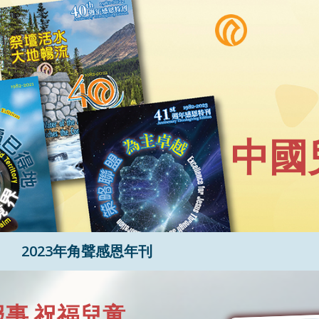
中國
2023年角聲感恩年刊
事 祝福兒童