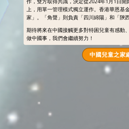
作，雙方取得共識，決定從2024年1月1日
上，用單一管理模式獨立運作。香港華恩基
家」。「角聲」則負責「四川綿陽」和「陝
期待將來在中國接觸更多對特困兒童有感動
做中國事，我們會繼續努力！
中國兒童之家