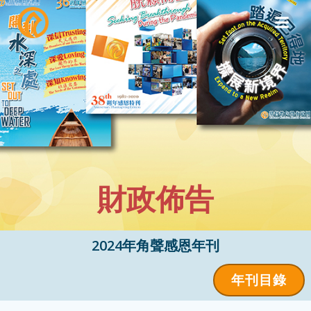
Skip
to
content
財政佈告
2024年角聲感恩年刊
年刊目錄